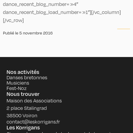
dance_recent_blog_number= »4″
dance_recent_blog_load_number= »1″][/vc_column]
[/vc_row]
Publié le
5 novembre 2016
Nos activités
Danses bretonnes
Musiciens
Fest-Noz
Nous trouver
Maison des Associations
2 place Stalingrad
38500 Voiron
contact@leskorrigans.fr
Les Korrigans