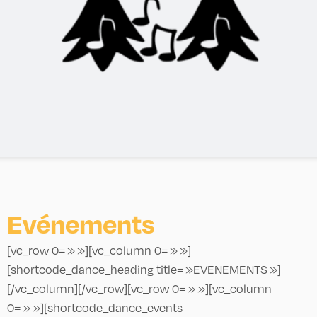
Evénements
[vc_row 0= » »][vc_column 0= » »]
[shortcode_dance_heading title= »EVENEMENTS »]
[/vc_column][/vc_row][vc_row 0= » »][vc_column
0= » »][shortcode_dance_events